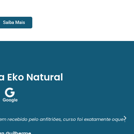
O DE RAPEL
Saiba Mais
a Eko Natural
o foi exatamente oque procurei parabéns.