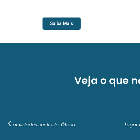
C
Saiba Mais
Veja o que n
Lugar bem estruturado , para camping e 