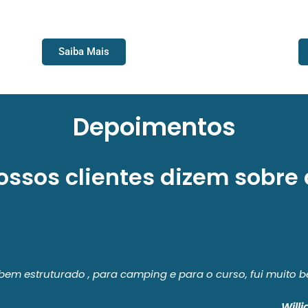
CURS
URSO DE RAFTING
Saiba Mais
Depoimentos
ossos clientes dizem sobre 
para o curso, fui muito bem recebido pelo anfitriões, curs
Willian Guilherme